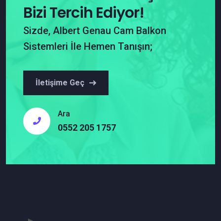
Bizi Tercih Ediyor!
Sizde, Albert Genau Cam Balkon
Sistemleri İle Hemen Tanışın;
İletişime Geç
Ara
0552 205 1757